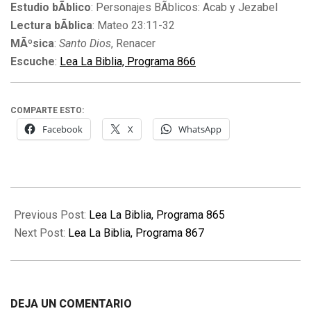
Estudio bÃ­blico
: Personajes BÃ­blicos: Acab y Jezabel
Lectura bÃ­blica
: Mateo 23:11-32
MÃºsica
:
Santo Dios
, Renacer
Escuche
:
Lea La Biblia, Programa 866
COMPARTE ESTO:
Facebook
X
WhatsApp
2010-
06-
Previous Post:
Lea La Biblia, Programa 865
11
Next Post:
Lea La Biblia, Programa 867
DEJA UN COMENTARIO