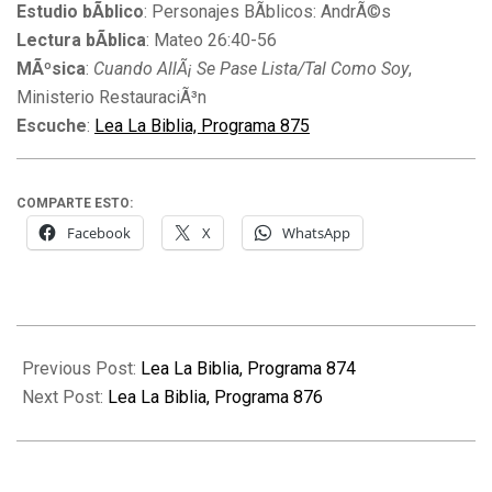
Estudio bÃ­blico
: Personajes BÃ­blicos: AndrÃ©s
Lectura bÃ­blica
: Mateo 26:40-56
MÃºsica
:
Cuando AllÃ¡ Se Pase Lista/Tal Como Soy
,
Ministerio RestauraciÃ³n
Escuche
:
Lea La Biblia, Programa 875
COMPARTE ESTO:
Facebook
X
WhatsApp
2010-
06-
Previous Post:
Lea La Biblia, Programa 874
24
Next Post:
Lea La Biblia, Programa 876