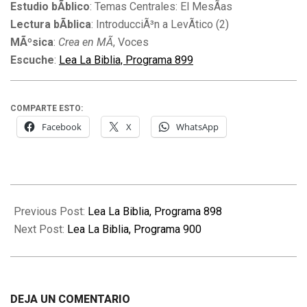
Estudio bÃ­blico
: Temas Centrales: El MesÃ­as
Lectura bÃ­blica
: IntroducciÃ³n a LevÃ­tico (2)
MÃºsica
:
Crea en MÃ­
, Voces
Escuche
:
Lea La Biblia, Programa 899
COMPARTE ESTO:
Facebook
X
WhatsApp
2010-
07-
Previous Post:
Lea La Biblia, Programa 898
28
Next Post:
Lea La Biblia, Programa 900
DEJA UN COMENTARIO