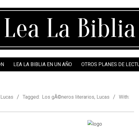
Lea La Biblia
ÓN
LEA LA BIBLIA EN UN AÑO
OTROS PLANES DE LECT
,
Lucas
Tagged:
Los gÃ©neros literarios
,
Lucas
With: