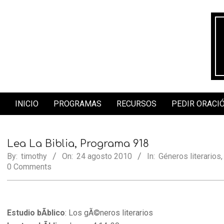
Skip
to
content
INICIO
PROGRAMAS
RECURSOS
PEDIR ORACI
Secondary
Navigation
Menu
Lea La Biblia, Programa 918
By:
timothy
On:
24 agosto 2010
In:
Géneros literarios
0 Comments
Estudio bÃ­blico
: Los gÃ©neros literarios