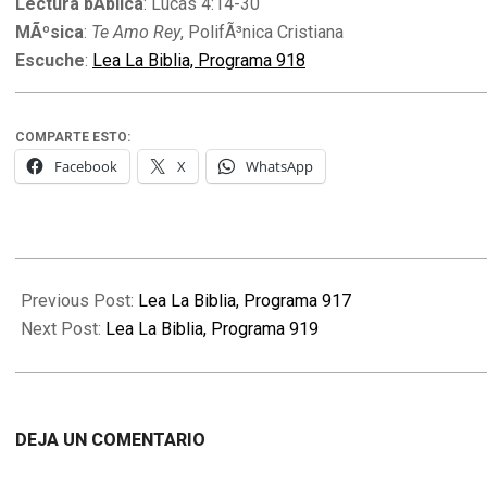
Lectura bÃ­blica
: Lucas 4:14-30
MÃºsica
:
Te Amo Rey
, PolifÃ³nica Cristiana
Escuche
:
Lea La Biblia, Programa 918
COMPARTE ESTO:
Facebook
X
WhatsApp
2010-
08-
Previous Post:
Lea La Biblia, Programa 917
24
Next Post:
Lea La Biblia, Programa 919
DEJA UN COMENTARIO