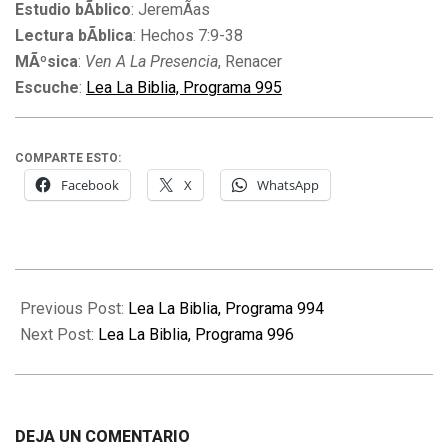
Estudio bÃ­blico
: JeremÃ­as
Lectura bÃ­blica
: Hechos 7:9-38
MÃºsica
:
Ven A La Presencia
, Renacer
Escuche
:
Lea La Biblia, Programa 995
COMPARTE ESTO:
Facebook
X
WhatsApp
2010-
12-
Previous Post:
Lea La Biblia, Programa 994
17
Next Post:
Lea La Biblia, Programa 996
DEJA UN COMENTARIO