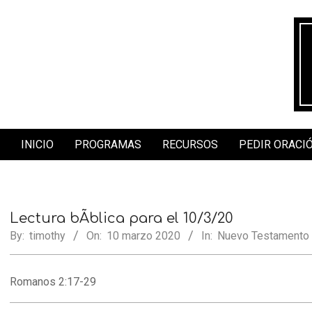
Skip
to
content
INICIO
PROGRAMAS
RECURSOS
PEDIR ORACI
Secondary
Navigation
Menu
Lectura bÃ­blica para el 10/3/20
By:
timothy
On:
10 marzo 2020
In:
Nuevo Testamento 
Romanos 2:17-29