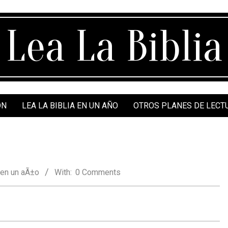
Lea La Biblia
ÓN
LEA LA BIBLIA EN UN AÑO
OTROS PLANES DE LECT
en un aÃ±o
With:
0 Comments