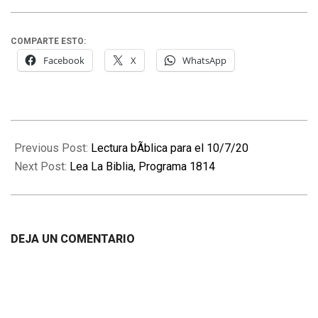
COMPARTE ESTO:
Facebook
X
WhatsApp
2020-
07-
Previous Post:
Lectura bÃ­blica para el 10/7/20
11
Next Post:
Lea La Biblia, Programa 1814
DEJA UN COMENTARIO