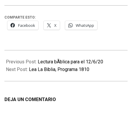
COMPARTE ESTO:
Facebook
X
WhatsApp
2020-
06-
Previous Post:
Lectura bÃ­blica para el 12/6/20
13
Next Post:
Lea La Biblia, Programa 1810
DEJA UN COMENTARIO