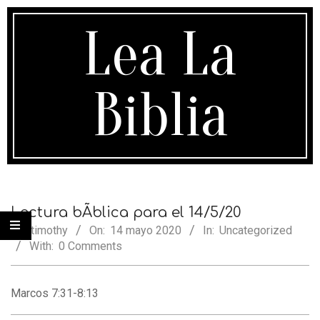
Skip
to
Lea La
content
Biblia
Secondary
Navigation
Lectura bÃ­blica para el 14/5/20
Menu
By:
timothy
On:
14 mayo 2020
In:
Uncategorized
With:
0 Comments
Marcos 7:31-8:13