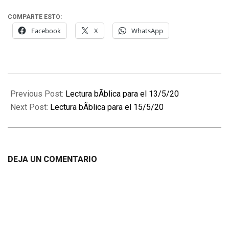
COMPARTE ESTO:
Facebook
X
WhatsApp
2020-
05-
Previous Post:
Lectura bÃ­blica para el 13/5/20
14
Next Post:
Lectura bÃ­blica para el 15/5/20
DEJA UN COMENTARIO