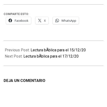
COMPARTE ESTO:
Facebook
X
WhatsApp
2020-
12-
Previous Post:
Lectura bÃ­blica para el 15/12/20
16
Next Post:
Lectura bÃ­blica para el 17/12/20
DEJA UN COMENTARIO