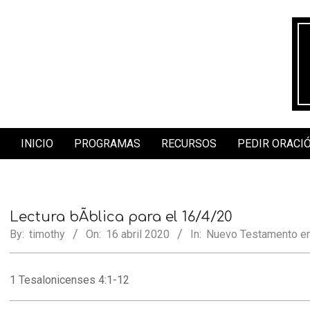
Skip
to
content
INICIO
PROGRAMAS
RECURSOS
PEDIR ORACI
Secondary
Navigation
Menu
Lectura bÃ­blica para el 16/4/20
By:
timothy
On:
16 abril 2020
In:
Nuevo Testamento en
1 Tesalonicenses 4:1-12