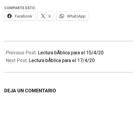
COMPARTE ESTO:
Facebook
X
WhatsApp
2020-
04-
Previous Post:
Lectura bÃ­blica para el 15/4/20
16
Next Post:
Lectura bÃ­blica para el 17/4/20
DEJA UN COMENTARIO