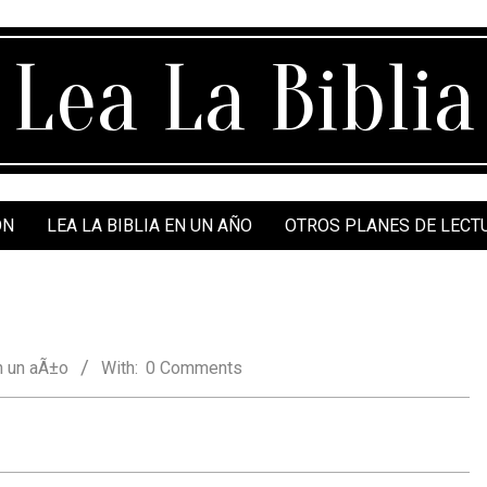
Lea La Biblia
ÓN
LEA LA BIBLIA EN UN AÑO
OTROS PLANES DE LECT
 un aÃ±o
With:
0 Comments