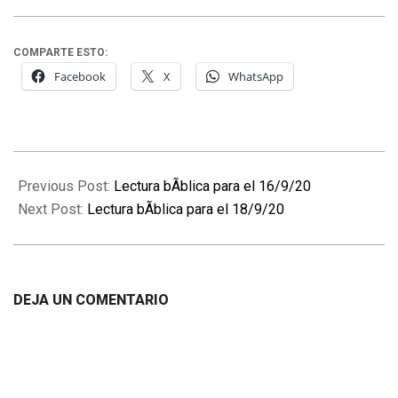
COMPARTE ESTO:
Facebook
X
WhatsApp
2020-
09-
Previous Post:
Lectura bÃ­blica para el 16/9/20
17
Next Post:
Lectura bÃ­blica para el 18/9/20
DEJA UN COMENTARIO