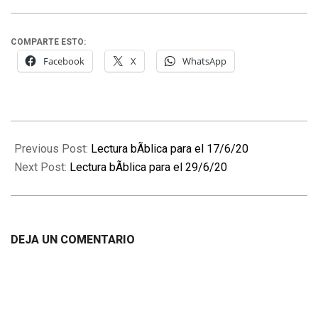
COMPARTE ESTO:
Facebook
X
WhatsApp
2020-
06-
Previous Post:
Lectura bÃ­blica para el 17/6/20
18
Next Post:
Lectura bÃ­blica para el 29/6/20
DEJA UN COMENTARIO