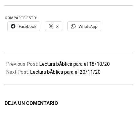
COMPARTE ESTO:
Facebook
X
WhatsApp
2020-
11-
Previous Post:
Lectura bÃ­blica para el 18/10/20
19
Next Post:
Lectura bÃ­blica para el 20/11/20
DEJA UN COMENTARIO