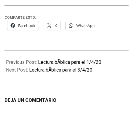
COMPARTE ESTO:
Facebook
X
WhatsApp
2020-
04-
Previous Post:
Lectura bÃ­blica para el 1/4/20
02
Next Post:
Lectura bÃ­blica para el 3/4/20
DEJA UN COMENTARIO