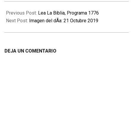
2019-
10-
Previous Post:
Lea La Biblia, Programa 1776
21
Next Post:
Imagen del dÃ­a: 21 Octubre 2019
DEJA UN COMENTARIO