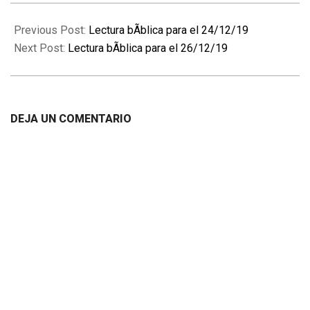
2019-
12-
Previous Post:
Lectura bÃ­blica para el 24/12/19
25
Next Post:
Lectura bÃ­blica para el 26/12/19
DEJA UN COMENTARIO