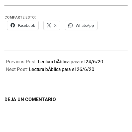
COMPARTE ESTO:
Facebook
X
WhatsApp
2020-
06-
Previous Post:
Lectura bÃ­blica para el 24/6/20
25
Next Post:
Lectura bÃ­blica para el 26/6/20
DEJA UN COMENTARIO