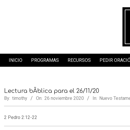
Skip
to
content
INICIO
PROGRAMAS
RECURSOS
PEDIR ORACI
Secondary
Navigation
Menu
Lectura bÃ­blica para el 26/11/20
By:
timothy
On:
26 noviembre 2020
In:
Nuevo Testame
2 Pedro 2:12-22