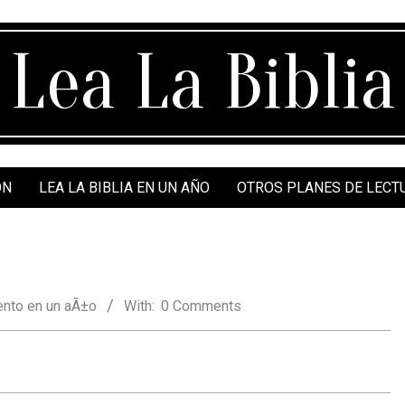
Lea La Biblia
ÓN
LEA LA BIBLIA EN UN AÑO
OTROS PLANES DE LECT
nto en un aÃ±o
With:
0 Comments