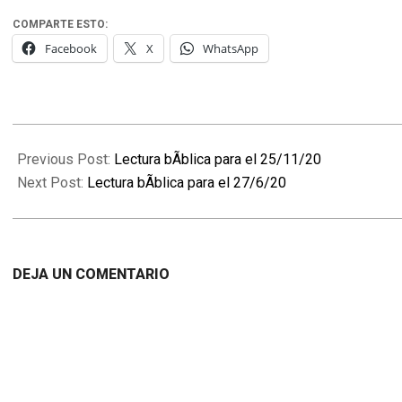
COMPARTE ESTO:
Facebook
X
WhatsApp
2020-
11-
Previous Post:
Lectura bÃ­blica para el 25/11/20
26
Next Post:
Lectura bÃ­blica para el 27/6/20
DEJA UN COMENTARIO