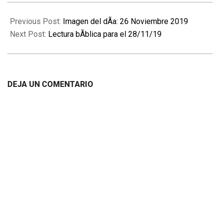
2019-
11-
Previous Post:
Imagen del dÃ­a: 26 Noviembre 2019
27
Next Post:
Lectura bÃ­blica para el 28/11/19
DEJA UN COMENTARIO