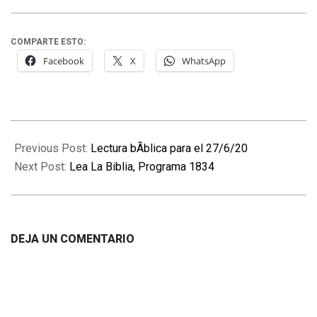
COMPARTE ESTO:
Facebook
X
WhatsApp
2020-
11-
Previous Post:
Lectura bÃ­blica para el 27/6/20
28
Next Post:
Lea La Biblia, Programa 1834
DEJA UN COMENTARIO