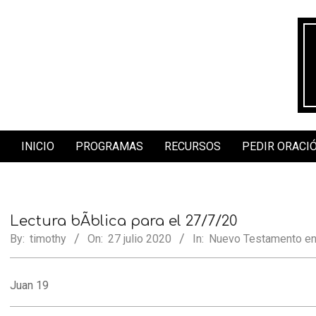
Skip
to
content
INICIO
PROGRAMAS
RECURSOS
PEDIR ORACI
Secondary
Navigation
Menu
Lectura bÃ­blica para el 27/7/20
By:
timothy
On:
27 julio 2020
In:
Nuevo Testamento en
Juan 19