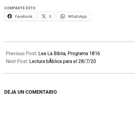
COMPARTE ESTO:
Facebook
X
WhatsApp
2020-
07-
Previous Post:
Lea La Biblia, Programa 1816
27
Next Post:
Lectura bÃ­blica para el 28/7/20
DEJA UN COMENTARIO