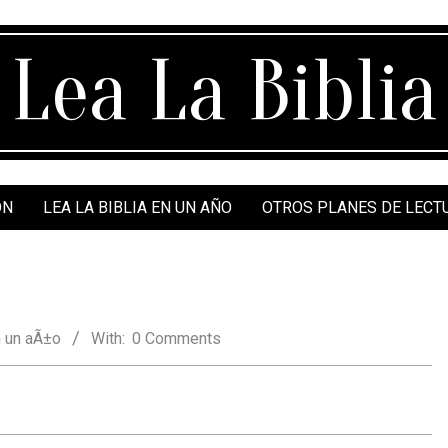
Lea La Biblia
ÓN
LEA LA BIBLIA EN UN AÑO
OTROS PLANES DE LECT
 un aÃ±o
With:
0 Comments