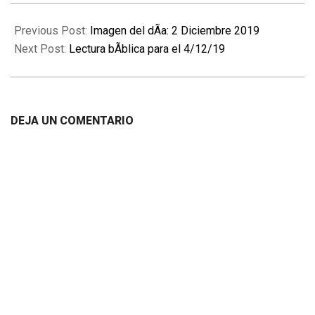
2019-
12-
Previous Post:
Imagen del dÃ­a: 2 Diciembre 2019
03
Next Post:
Lectura bÃ­blica para el 4/12/19
DEJA UN COMENTARIO