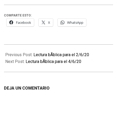
COMPARTE ESTO:
Facebook
X
WhatsApp
2020-
06-
Previous Post:
Lectura bÃ­blica para el 2/6/20
03
Next Post:
Lectura bÃ­blica para el 4/6/20
DEJA UN COMENTARIO