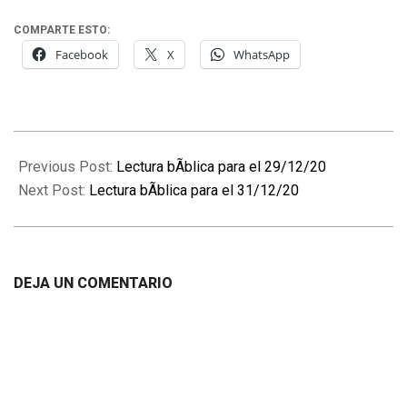
COMPARTE ESTO:
Facebook
X
WhatsApp
2020-
12-
Previous Post:
Lectura bÃ­blica para el 29/12/20
30
Next Post:
Lectura bÃ­blica para el 31/12/20
DEJA UN COMENTARIO