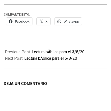
COMPARTE ESTO:
Facebook
X
WhatsApp
2020-
08-
Previous Post:
Lectura bÃ­blica para el 3/8/20
04
Next Post:
Lectura bÃ­blica para el 5/8/20
DEJA UN COMENTARIO