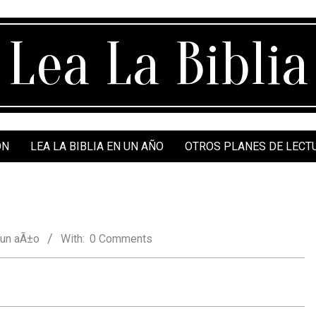
Lea La Biblia
ÓN
LEA LA BIBLIA EN UN AÑO
OTROS PLANES DE LECT
 un aÃ±o
With:
0 Comments