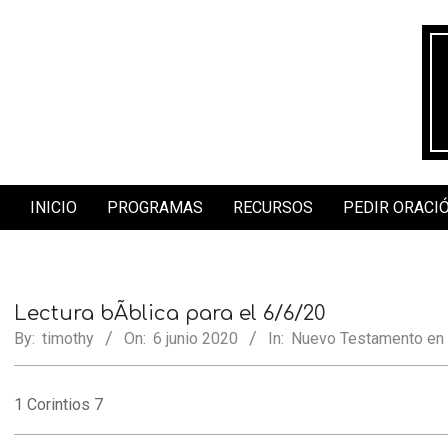
Skip
to
content
INICIO
PROGRAMAS
RECURSOS
PEDIR ORACI
Secondary
Navigation
Menu
Lectura bÃ­blica para el 6/6/20
By:
timothy
On:
6 junio 2020
In:
Nuevo Testamento en
1 Corintios 7