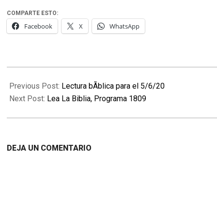
COMPARTE ESTO:
Facebook
X
WhatsApp
2020-
06-
Previous Post:
Lectura bÃ­blica para el 5/6/20
06
Next Post:
Lea La Biblia, Programa 1809
DEJA UN COMENTARIO