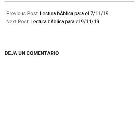
2019-
11-
Previous Post:
Lectura bÃ­blica para el 7/11/19
08
Next Post:
Lectura bÃ­blica para el 9/11/19
DEJA UN COMENTARIO