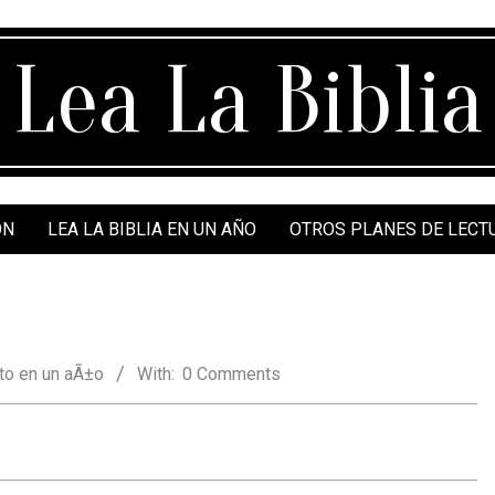
Lea La Biblia
ÓN
LEA LA BIBLIA EN UN AÑO
OTROS PLANES DE LECT
o en un aÃ±o
With:
0 Comments