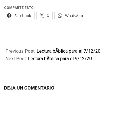
COMPARTE ESTO:
Facebook
X
WhatsApp
2020-
12-
Previous Post:
Lectura bÃ­blica para el 7/12/20
08
Next Post:
Lectura bÃ­blica para el 9/12/20
DEJA UN COMENTARIO