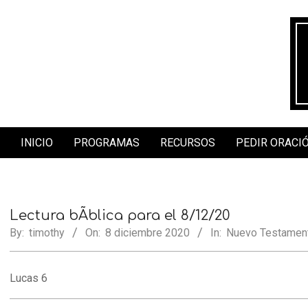
Skip
to
content
INICIO
PROGRAMAS
RECURSOS
PEDIR ORACI
Secondary
Navigation
Menu
Lectura bÃ­blica para el 8/12/20
By:
timothy
On:
8 diciembre 2020
In:
Nuevo Testament
Lucas 6