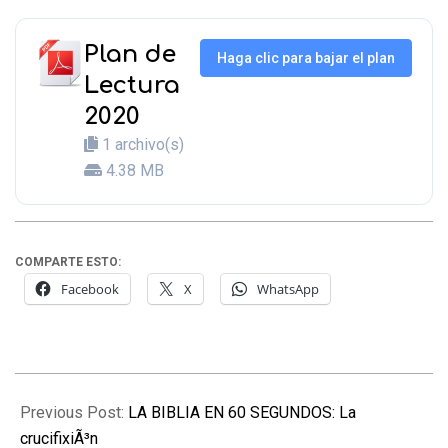
Plan de
Haga clic para bajar el plan
Lectura
2020
1 archivo(s)
4.38 MB
COMPARTE ESTO:
Facebook
X
WhatsApp
2020-
02-
Previous Post:
LA BIBLIA EN 60 SEGUNDOS: La
08
crucifixiÃ³n