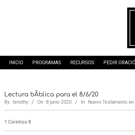
Skip
to
content
INICIO
PROGRAMAS
RECURSOS
PEDIR ORACI
Secondary
Navigation
Menu
Lectura bÃ­blica para el 8/6/20
By:
timothy
On:
8 junio 2020
In:
Nuevo Testamento en
1 Corintios 8