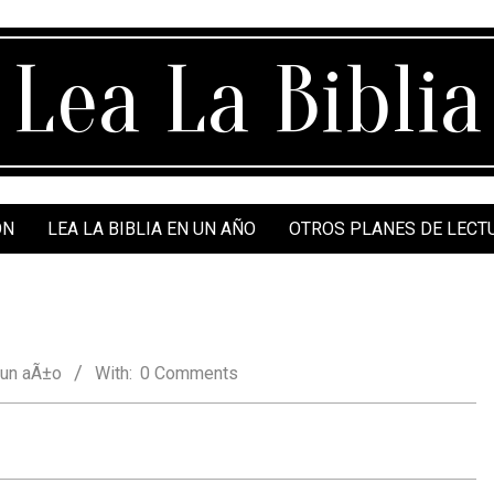
Lea La Biblia
ÓN
LEA LA BIBLIA EN UN AÑO
OTROS PLANES DE LECT
 un aÃ±o
With:
0 Comments