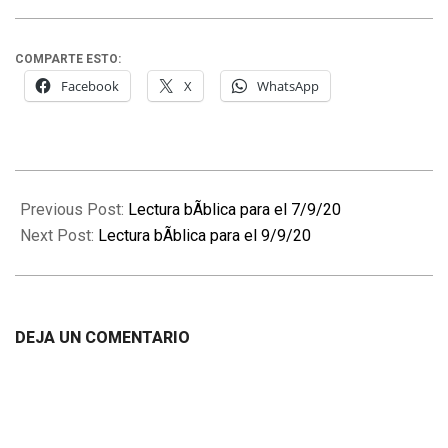
COMPARTE ESTO:
Facebook
X
WhatsApp
2020-
09-
Previous Post:
Lectura bÃ­blica para el 7/9/20
08
Next Post:
Lectura bÃ­blica para el 9/9/20
DEJA UN COMENTARIO