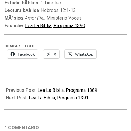
Estudio bÃ­blico
: 1 Timoteo
Lectura bÃ­blica
: Hebreos 12:1-13
MÃºsica
:
Amor Fiel
, Ministerio Voces
Escuche
:
Lea La Biblia, Programa 1390
COMPARTE ESTO:
Facebook
X
WhatsApp
2012-
06-
Previous Post:
Lea La Biblia, Programa 1389
22
Next Post:
Lea La Biblia, Programa 1391
1 COMENTARIO