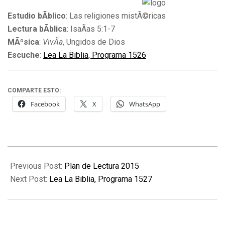
Estudio bÃ­blico
: Las religiones mistÃ©ricas
Lectura bÃ­blica
: IsaÃ­as 5:1-7
MÃºsica
:
VivÃ­a
, Ungidos de Dios
Escuche
:
Lea La Biblia, Programa 1526
COMPARTE ESTO:
Facebook
X
WhatsApp
2015-
01-
Previous Post:
Plan de Lectura 2015
05
Next Post:
Lea La Biblia, Programa 1527