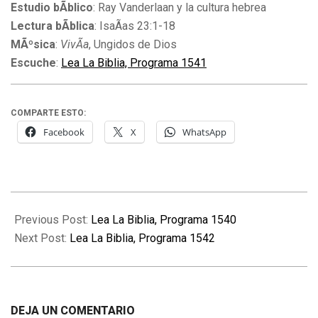
Estudio bÃ­blico
: Ray Vanderlaan y la cultura hebrea
Lectura bÃ­blica
: IsaÃ­as 23:1-18
MÃºsica
:
VivÃ­a
, Ungidos de Dios
Escuche
:
Lea La Biblia, Programa 1541
COMPARTE ESTO:
Facebook
X
WhatsApp
2015-
04-
Previous Post:
Lea La Biblia, Programa 1540
20
Next Post:
Lea La Biblia, Programa 1542
DEJA UN COMENTARIO