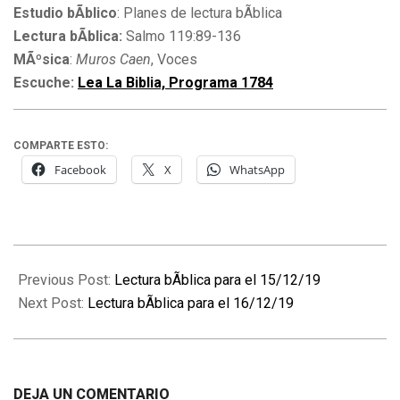
Estudio bÃ­blico
: Planes de lectura bÃ­blica
Lectura bÃ­blica:
Salmo 119:89-136
MÃºsica
:
Muros Caen
, Voces
Escuche:
Lea La Biblia, Programa 1784
COMPARTE ESTO:
Facebook
X
WhatsApp
2019-
12-
Previous Post:
Lectura bÃ­blica para el 15/12/19
16
Next Post:
Lectura bÃ­blica para el 16/12/19
DEJA UN COMENTARIO