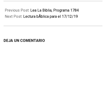
2019-
12-
Previous Post:
Lea La Biblia, Programa 1784
16
Next Post:
Lectura bÃ­blica para el 17/12/19
DEJA UN COMENTARIO