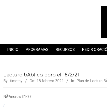
Skip
to
content
INICIO
PROGRAMAS
RECURSOS
PEDIR ORACI
Secondary
Navigation
Menu
Lectura bÃ­blica para el 18/2/21
By:
timothy
On:
18 febrero 2021
In:
Plan de Lectura BÃ
NÃºmeros 31-33