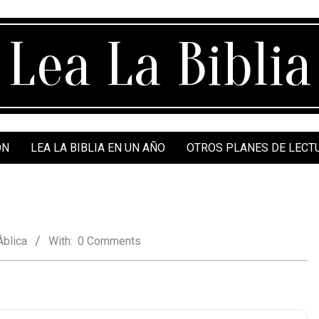
Lea La Biblia
ÓN
LEA LA BIBLIA EN UN AÑO
OTROS PLANES DE LECT
­blica
With:
0 Comments