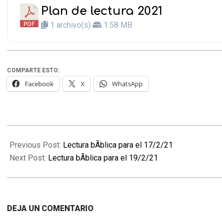
Plan de lectura 2021
1 archivo(s)
1.58 MB
COMPARTE ESTO:
Facebook
X
WhatsApp
2021-
02-
Previous Post:
Lectura bÃ­blica para el 17/2/21
18
Next Post:
Lectura bÃ­blica para el 19/2/21
DEJA UN COMENTARIO