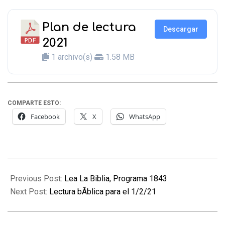
Plan de lectura
Descargar
2021
1 archivo(s)
1.58 MB
COMPARTE ESTO:
Facebook
X
WhatsApp
2021-
01-
Previous Post:
Lea La Biblia, Programa 1843
31
Next Post:
Lectura bÃ­blica para el 1/2/21