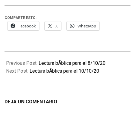
COMPARTE ESTO:
Facebook
X
WhatsApp
2020-
10-
Previous Post:
Lectura bÃ­blica para el 8/10/20
09
Next Post:
Lectura bÃ­blica para el 10/10/20
DEJA UN COMENTARIO