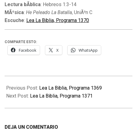
Lectura bÃ­blica
: Hebreos 1:3-14
MÃºsica
:
He Peleado La Batalla
, UniÃ³n C
Escuche
:
Lea La Biblia, Programa 1370
COMPARTE ESTO:
Facebook
X
WhatsApp
2012-
05-
Previous Post:
Lea La Biblia, Programa 1369
25
Next Post:
Lea La Biblia, Programa 1371
DEJA UN COMENTARIO