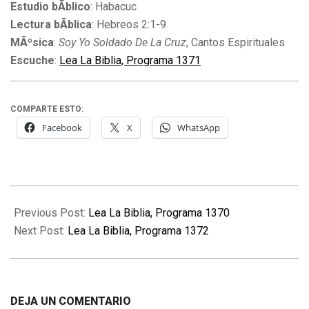
Estudio bÃ­blico
: Habacuc
Lectura bÃ­blica
: Hebreos 2:1-9
MÃºsica
:
Soy Yo Soldado De La Cruz
, Cantos Espirituales
Escuche
:
Lea La Biblia, Programa 1371
COMPARTE ESTO:
Facebook
X
WhatsApp
2012-
05-
Previous Post:
Lea La Biblia, Programa 1370
28
Next Post:
Lea La Biblia, Programa 1372
DEJA UN COMENTARIO